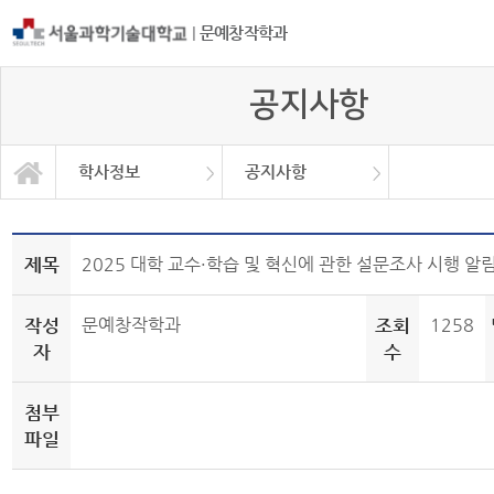
|
문예창작학과
공지사항
학사정보
공지사항
공모전 및 취업 홍보
등단 및 수상현황
서식 및 자료
학과소개
교과과정
학사정보
학사일정
공지사항
대학원
Q＆A
제목
2025 대학 교수·학습 및 혁신에 관한 설문조사 시행 알
작성
문예창작학과
조회
1258
자
수
첨부
파일