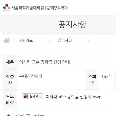
|
문예창작학과
공지사항
학사정보
공지사항
공모전 및 취업 홍보
등단 및 수상현황
서식 및 자료
학과소개
교과과정
학사정보
학사일정
공지사항
대학원
Q＆A
제목
이사라 교수 장학금 신청 안내
작성
문예창작학과
조회
1621
자
수
첨부
이사라 교수 장학금 신청서.hwp
파일