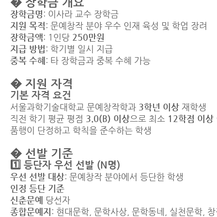
� 장학금 개요
장학금명
: 이사라 교수 장학금
지원 목적
: 문예창작 분야 우수 인재 육성 및 학업 장려
장학금액
: 1인당
250만원
지급 방법
: 학기별 일시 지급
중복 수혜
: 타 장학금과 중복 수혜 가능
� 지원 자격
기본 자격 요건
서울과학기술대학교 문예창작학과
3학년 이상
재학생
직전 학기 평균 평점
3.0(B) 이상
으로 최소
12학점 이상
품행이 단정하고 학칙을 준수하는 학생
� 선발 기준
1️⃣ 등단자 우선 선발 (N명)
우선 선발 대상
: 문예창작 분야에서 등단한 학생
인정 등단 기준
신춘문예
당선자
종합문예지
: 현대문학, 문학사상, 문학동네, 실천문학, 창