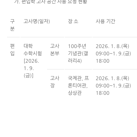
가. 편입학 고사 공간 사용 요청 현황
구
고사명(일자)
장 소
사용 기간
분
편
대학
고사
100주년
2026. 1. 8.(목)
입
수학시험
본부
기념관(갤
09:00~1. 9.(금)
[2026.
러리4)
18:00
1. 9.
(금)]
고사
국제관, 프
2026. 1. 8.(목)
장
론티어관,
09:00~1. 9.(금)
상상관
18:00