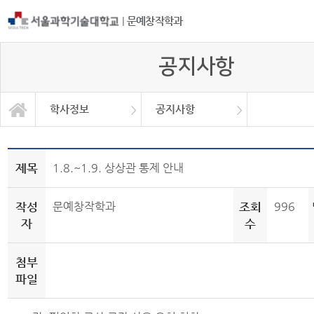
|
문예창작학과
공지사항
학사정보
공지사항
공모전 및 취업 홍보
등단 및 수상현황
서식 및 자료
학과소개
교과과정
학사정보
학사일정
공지사항
대학원
Q＆A
제목
1.8.~1.9. 상상관 통제 안내
작성
문예창작학과
조회
996
자
수
첨부
파일