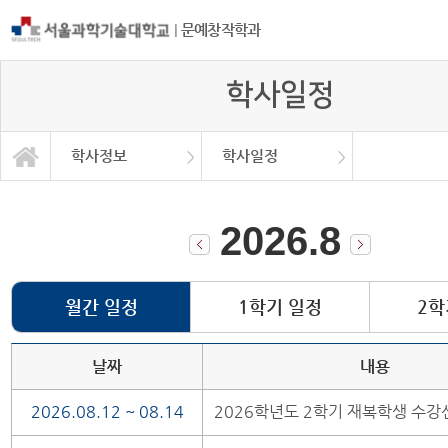
|
문예창작학과
학사일정
학사정보
학사일정
공모전 및 취업 홍보
등단 및 수상현황
서식 및 자료
학과소개
교과과정
학사정보
학사일정
공지사항
대학원
Q＆A
2026.8
월간 일정
1학기 일정
2학
날짜
내용
2026.08.12 ~ 08.14
2026학년도 2학기 재복학생 수강