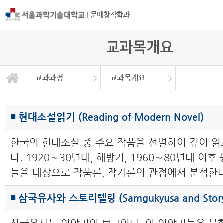
|
문예창작학과
교과목개요
교과과정
교과목개요
등단 및 수상현황
서식 및 자료
교과연계도
교과목개요
학과소개
교과과정
학사정보
교과과정
교육목표
대학원
◾ 현대소설읽기 (Reading of Modern Novel)
한국의 현대소설 중 주요 작품을 선별하여 깊이 읽
다. 1920∼30년대, 해방기, 1960∼80년대 이후
들을 대상으로 작품론, 작가론의 관점에서 분석한다
◾ 삼국유사와 스토리텔링 (Samgukyusa and Storyte