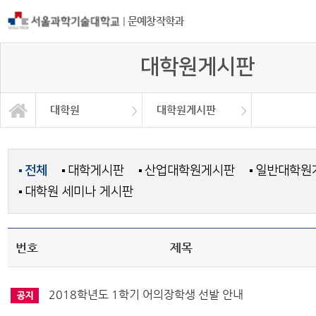
|
문예창작학과
대학원게시판
대학원
대학원게시판
등단 및 수상현황
서식 및 자료
대학원소개
학과소개
교과과정
학사정보
교육과정
대학원
전체
대학게시판
산업대학원게시판
일반대학원
대학원 세미나 게시판
번호
제목
2018학년도 1학기 어의장학생 선발 안내