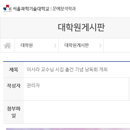
|
문예창작학과
대학원게시판
대학원
대학원게시판
등단 및 수상현황
서식 및 자료
대학원소개
학과소개
교과과정
학사정보
교육과정
대학원
제목
이사라 교수님 시집 출간 기념 낭독회 개최
작성자
관리자
첨부파
일